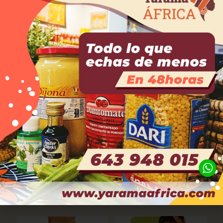
Productos relacionados
Gel de fijación con aceite
Crema para definir el
de argán. ECO STYLER
rizo. AUNT JACKIE´S
12,00
€
12,00
€