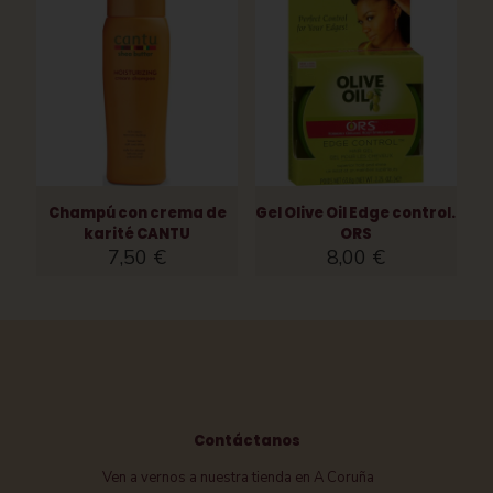
Champú con crema de
Gel Olive Oil Edge control.
karité CANTU
ORS
7,50
€
8,00
€
Contáctanos
Ven a vernos a nuestra tienda en A Coruña