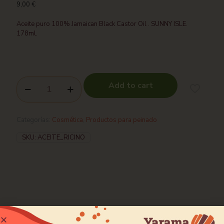
9,00
€
Aceite puro 100% Jamaican Black Castor Oil . SUNNY ISLE.
178ml.
Add to cart
Categorías:
Cosmética
,
Productos para peinado
SKU:
ACEITE_RICINO