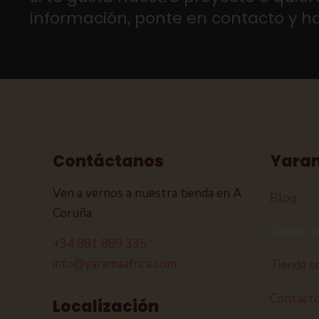
información, ponte en contacto y 
Contáctanos
Yara
Ven a vernos a nuestra tienda en A
Blog
Coruña
Somos Y
+34 881 889 335
info@yaramaafrica.com
Tienda so
Contact
Localización