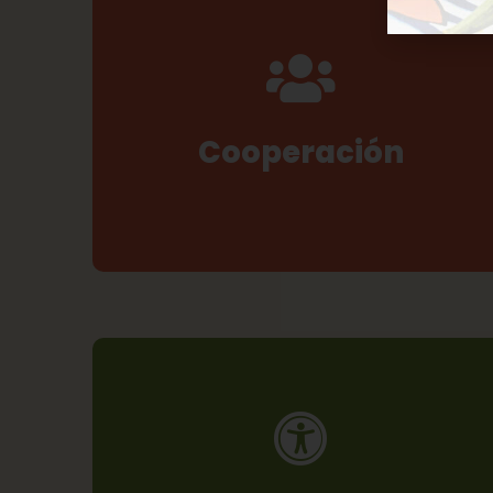
Queremos favorecer la cooperación en lugar
de la competencia, promoviendo el trabajo
cooperativo y las sinergias con otras
entidades y organizaciones de la economía
social y solidaria.Queremos mantener
Cooperación
relaciones comerciales justas, basadas en la
igualdad, la confianza, la corresponsabilidad,
la transparencia y el respeto.
Creemos que nuestra buena relación con la
Naturaleza es una fuente de riqueza
económica, y de buena salud para todos. De
ahí la necesidad fundamental de integrar la