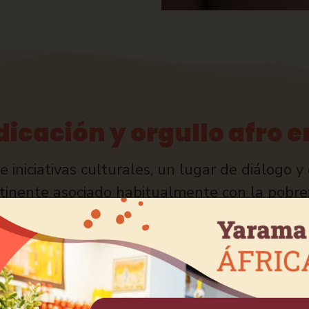
icación y orgullo afro e
 iniciativas culturales, un lugar de diálogo 
ntinente asociado habitualmente con la pobrez
estas otras culturas que ya enriquecen la re