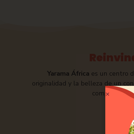
Reinvind
Yarama África
es un centro de
originalidad y la belleza de un co
compartir con 