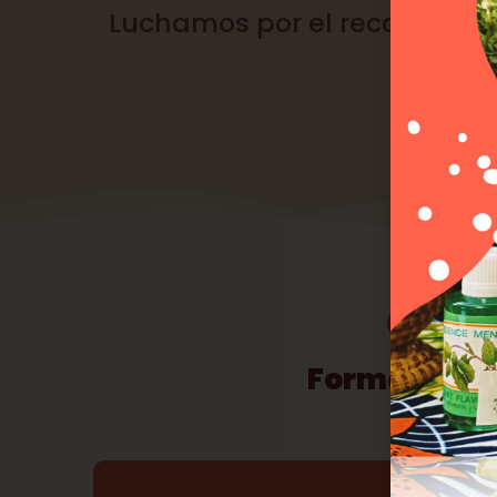
Luchamos por el reconocimi
persp
COOP
Formamos pa