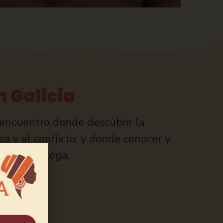
n Galicia
y encuentro donde descubrir la
a y el conflicto, y donde conocer y
alidad gallega.