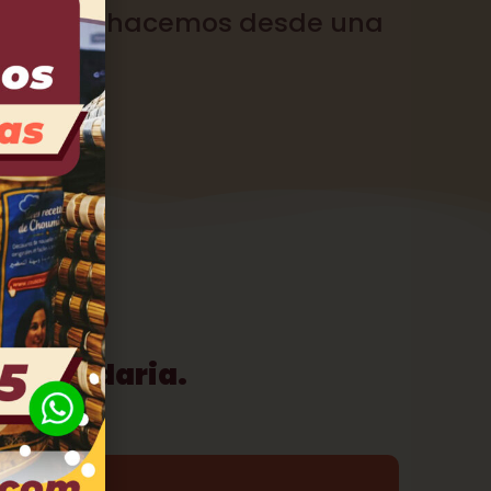
nte. Y lo hacemos desde una
nial..
LUCRO
y solidaria.