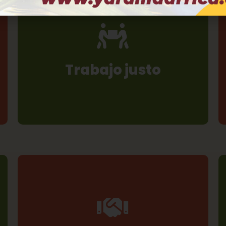
Para nosotros el trabajo es mucho más que
un empleo o una ocupación. Tenemos
presentes las dimensiones humana, social,
política, económica, cultural y ambiental del
trabajo, y aspiramos a tener un trabajo
Trabajo justo
estable y de calidad. Esto se concreta en una
gestión democrática y en la igualdad salarial
para todas las personas socias de Yarama.
Todas las personas socias tenemos los
mismos derechos en la vida interna de la
Cooperativa. Esto es, «una voz y un voto»,