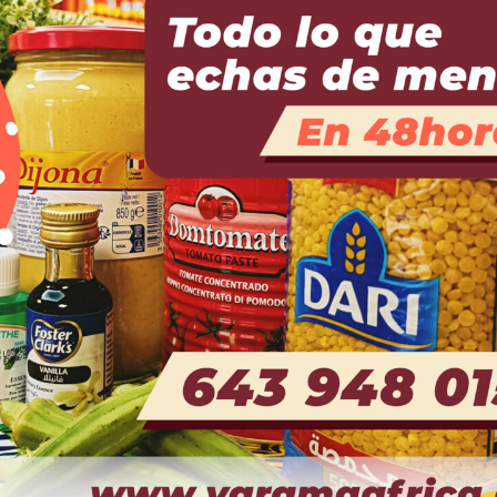
ento de la comunidad afrodescendie
ectiva antirracista, feminista y decolo
Yarama África
ERATIVA SIN ÁNIMO DE 
rte de una Economía alternativa 