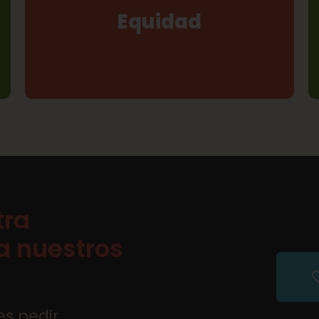
Equidad
igualdad de oportunidades, de salarios, de
participación, etc.
tra
a nuestros
es pedir