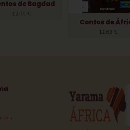
ntos de Bagdad
12,00
€
Contos de Áfri
11,63
€
ma
arama