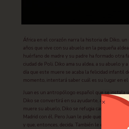
África en el corazón narra la historia de Diko, u
años que vive con su abuelo en la pequeña aldea
huérfano de madre y su padre ha formado otra fa
ciudad de Poli. Diko ama su aldea, a su abuelo y 
día que este muere se acaba la felicidad infantil d
momento, intentará saber cuál es su lugar en e
Juan es un antropólogo español que se instala 
Diko se convertirá en su ayudante, alumno de e
muere su abuelo, Diko se refugia cada vez más en
Madrid con él. Pero Juan le pide que espere has
y que, entonces, decida. También le explica que 