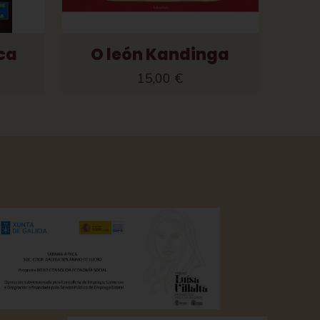
ca
O león Kandinga
15,00
€