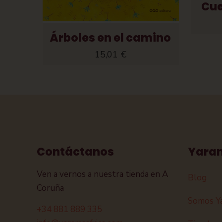
Cue
Árboles en el camino
15,01
€
Contáctanos
Yara
Ven a vernos a nuestra tienda en A
Blog
Coruña
Somos Y
+34 881 889 335