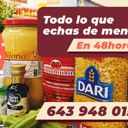
udará. Así se lo promete
ende el viaje a Madrid
realidad de los niños
lemente utilizados. Diko
rá en contacto con los
s. Finalmente, Diko,
drid y hasta su amigo