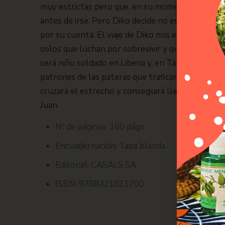
muy estrictas pero que, en su momento, él le ay
antes de irse. Pero Diko decide no esperar y empr
por su cuenta. El viaje de Diko nos enfrenta a la 
solos que luchan por sobrevivir y que son terrib
será niño soldado en Liberia y, en Tánger, entra
patrones de las pateras que trafican con persona
cruzará el estrecho y conseguirá llegar hasta Ma
Juan.
Nº de páginas:
160 págs.
Encuadernación:
Tapa blanda
Editorial:
CASALS SA
ISBN:
9788421831700