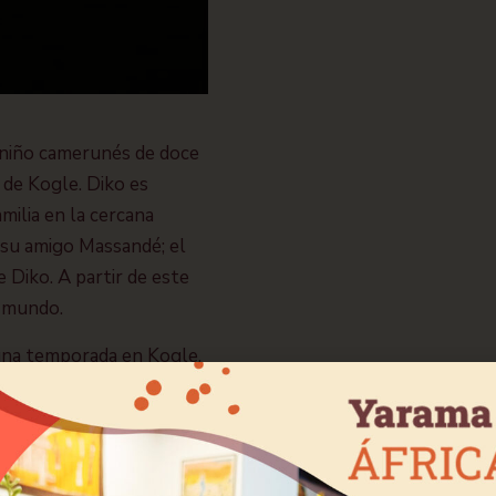
n niño camerunés de doce
 de Kogle. Diko es
milia en la cercana
a su amigo Massandé; el
e Diko. A partir de este
l mundo.
una temporada en Kogle.
spañol y amigo. Cuando
 Juan. Sueña con irse a
ta que sea mayor de edad
en España las leyes son