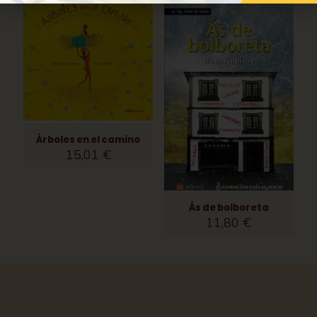
Árboles en el camino
15,01
€
Ás de bolboreta
11,80
€