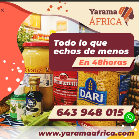
Productos relacionados
El niño nuevo
14,50
€
Rosa Caramelo
15,00
€