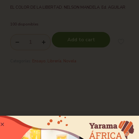
EL COLOR DE LA LIBERTAD. NELSON MANDELA. Ed. AGUILAR
100 disponibles
Add to cart
Categorías:
Ensayo
,
Librería
,
Novela