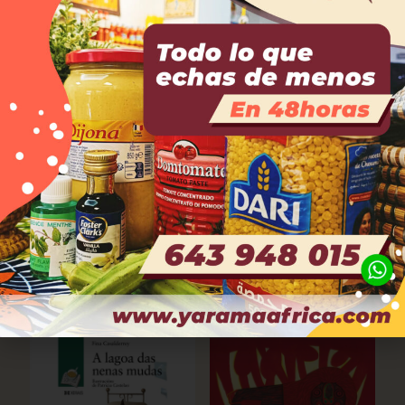
Productos relacionados
Kibo y el dragón morado
Lía e as zapatillas de
14,50
€
deporte
10,00
€