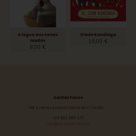
A lagoa das nenas
O león Kandinga
mudas
15,00
€
9,00
€
Contáctanos
Ven a vernos a nuestra tienda en A Coruña
+34 881 889 335
info@yaramaafrica.com