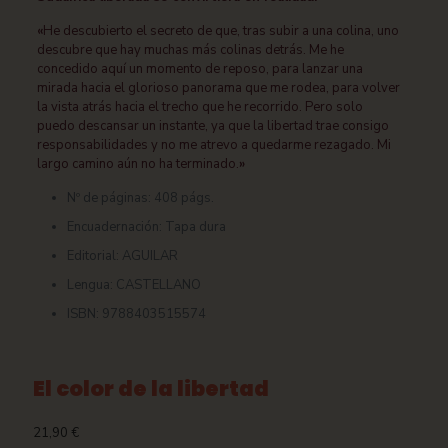
«
He descubierto el secreto de que, tras subir a una colina, uno
descubre que hay muchas más colinas detrás. Me he
concedido aquí un momento de reposo, para lanzar una
mirada hacia el glorioso panorama que me rodea, para volver
la vista atrás hacia el trecho que he recorrido. Pero solo
puedo descansar un instante, ya que la libertad trae consigo
responsabilidades y no me atrevo a quedarme rezagado. Mi
largo camino aún no ha terminado.
»
Nº de páginas:
408 págs.
Encuadernación:
Tapa dura
Editorial:
AGUILAR
Lengua:
CASTELLANO
ISBN:
9788403515574
El color de la libertad
21,90
€