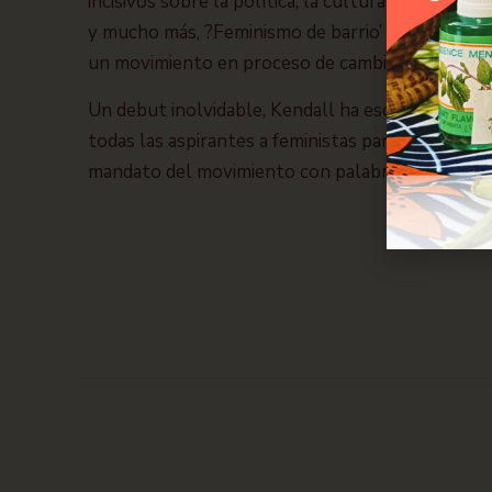
incisivos sobre la política, la cultura pop, el est
y mucho más, ?Feminismo de barrio’ ofrece una a
un movimiento en proceso de cambio.
Un debut inolvidable, Kendall ha escrito una fer
todas las aspirantes a feministas para que hagan
mandato del movimiento con palabras y con hec