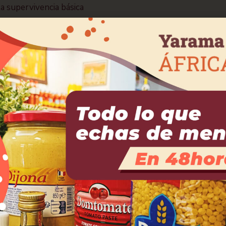
a supervivencia básica
ios de unos pocos. El
ridad a estas cuestiones
 tanto de las discordias
arse como tal. Además,
neral de su propia
 clase, la orientación
 ¿Cómo podemos ser
 cuando existe la clara
endo a otras?
 apunta a la legitimidad
o que ha fracasado
s de todas las mujeres
periencias con el
to con comentarios