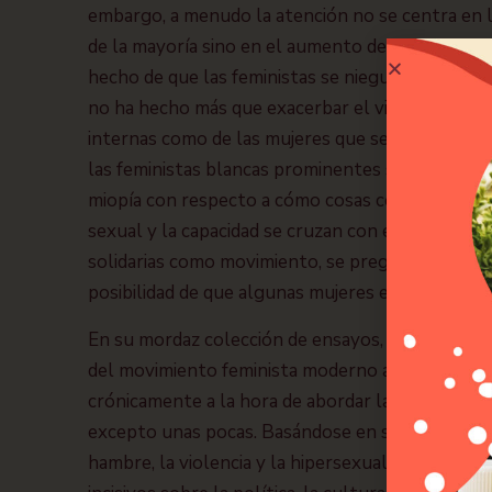
embargo, a menudo la atención no se centra en l
de la mayoría sino en el aumento de los privileg
hecho de que las feministas se nieguen a dar prio
no ha hecho más que exacerbar el viejo problema
internas como de las mujeres que se nieganl lam
las feministas blancas prominentes sufren en ge
miopía con respecto a cómo cosas como la raza, la
sexual y la capacidad se cruzan con el género.
solidarias como movimiento, se pregunta Kendall,
posibilidad de que algunas mujeres estén oprimi
En su mordaz colección de ensayos, Mikki Kendall
del movimiento feminista moderno argumentand
crónicamente a la hora de abordar las necesidade
excepto unas pocas. Basándose en sus propias ex
hambre, la violencia y la hipersexualización, jun