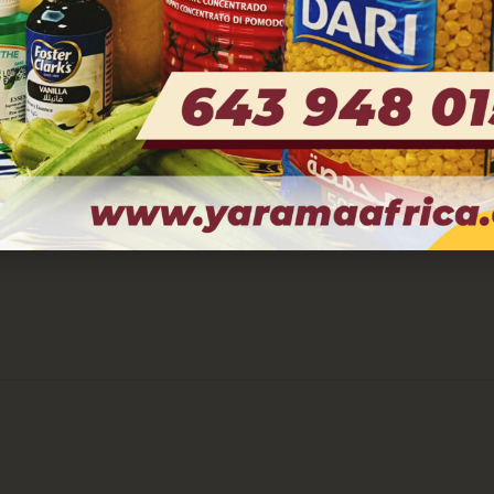
igma de la salud mental,
cusación irrefutable de
oz llamada de atención a
 realidad el verdadero
hos.