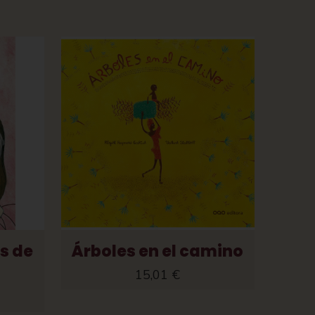
as de
Árboles en el camino
15,01
€