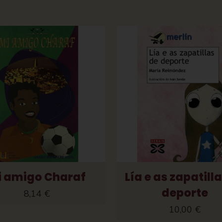
i amigo Charaf
Lía e as zapatill
deporte
8,14
€
10,00
€