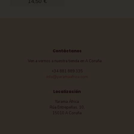
14,50
€
Contáctanos
Ven a vernos a nuestra tienda en A Coruña
+34 881 889 335
info@yaramaafrica.com
Localización
Yarama África
Rúa Entrepeñas, 10,
15010 A Coruña