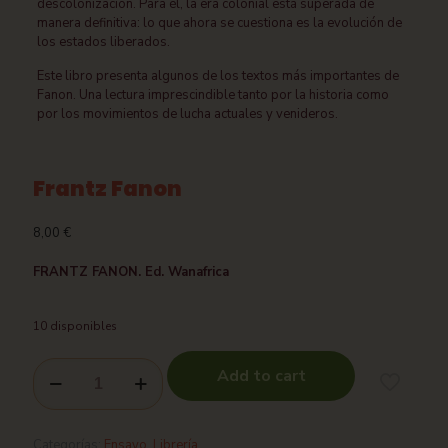
descolonización. Para él, la era colonial está superada de
manera definitiva: lo que ahora se cuestiona es la evolución de
los estados liberados.
Este libro presenta algunos de los textos más importantes de
Fanon. Una lectura imprescindible tanto por la historia como
por los movimientos de lucha actuales y venideros.
Frantz Fanon
8,00
€
FRANTZ FANON. Ed. Wanafrica
10 disponibles
Add to cart
Categorías:
Ensayo
,
Librería