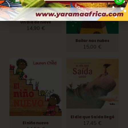
Un día de nieve
14,90
€
Bailar nas nubes
15,00
€
El día que Saída llegó
17,45
€
El niño nuevo