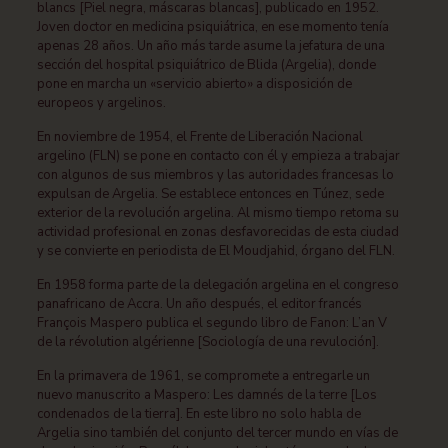
blancs [Piel negra, máscaras blancas], publicado en 1952.
Joven doctor en medicina psiquiátrica, en ese momento tenía
apenas 28 años. Un año más tarde asume la jefatura de una
sección del hospital psiquiátrico de Blida (Argelia), donde
pone en marcha un «servicio abierto» a disposición de
europeos y argelinos.
En noviembre de 1954, el Frente de Liberación Nacional
argelino (FLN) se pone en contacto con él y empieza a trabajar
con algunos de sus miembros y las autoridades francesas lo
expulsan de Argelia. Se establece entonces en Túnez, sede
exterior de la revolución argelina. Al mismo tiempo retoma su
actividad profesional en zonas desfavorecidas de esta ciudad
y se convierte en periodista de El Moudjahid, órgano del FLN.
En 1958 forma parte de la delegación argelina en el congreso
panafricano de Accra. Un año después, el editor francés
François Maspero publica el segundo libro de Fanon: L’an V
de la révolution algérienne [Sociología de una revuloción].
En la primavera de 1961, se compromete a entregarle un
nuevo manuscrito a Maspero: Les damnés de la terre [Los
condenados de la tierra]. En este libro no solo habla de
Argelia sino también del conjunto del tercer mundo en vías de