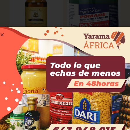
Aceite de ricino100%
DAX POMADE
puro. SUNNY ISLE
9,00
€