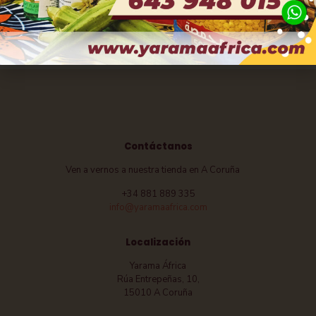
Cera RED ONE WAX RED
Champú con crema de
3,70
€
karité CANTU
7,50
€
Contáctanos
Ven a vernos a nuestra tienda en A Coruña
+34 881 889 335
info@yaramaafrica.com
Localización
Yarama África
Rúa Entrepeñas, 10,
15010 A Coruña