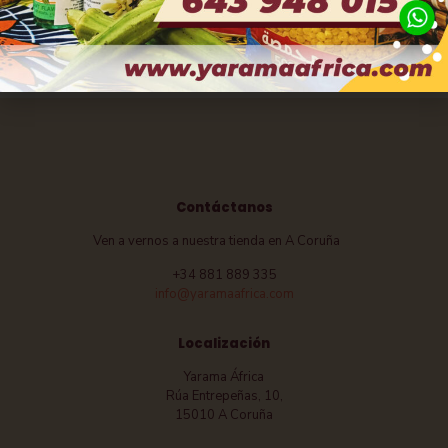
Sirope de jengibre. ZENA.
Caramelo de Jengibre.
6,00
€
BEGUE
7,00
€
Contáctanos
Ven a vernos a nuestra tienda en A Coruña
+34 881 889 335
info@yaramaafrica.com
Localización
Yarama África
Rúa Entrepeñas, 10,
15010 A Coruña