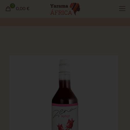
0
0,00 €