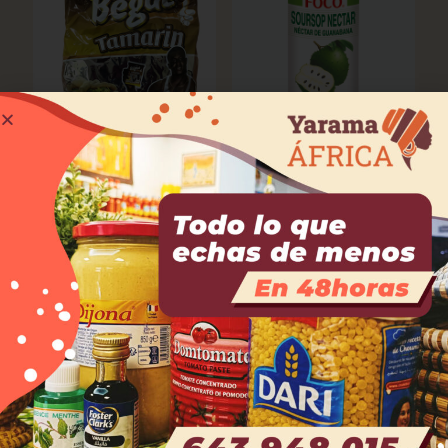
Caramelo de tamarindo.
Zumo de guanabana
BEGUE
1,50
€
7,00
€