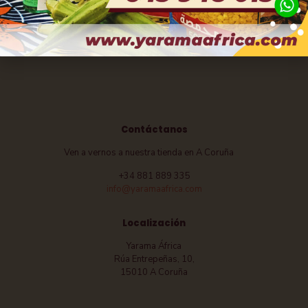
Néctar de mango. 1L
Kinkeliba SAFNA 150GR
2,00
€
4,00
€
Contáctanos
Ven a vernos a nuestra tienda en A Coruña
+34 881 889 335
info@yaramaafrica.com
Localización
Yarama África
Rúa Entrepeñas, 10,
15010 A Coruña