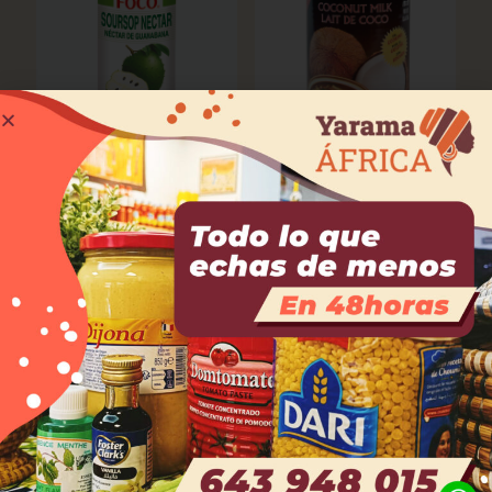
Zumo de guanabana
Leche de coco. AROY-D.
1,50
€
400ml
2,00
€