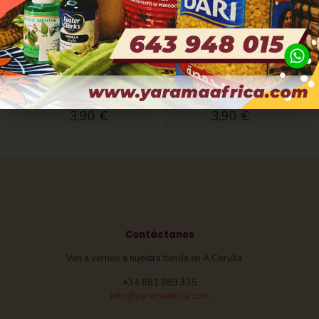
Salsa picante sriracha
Pasta de cacahuete PCD
UNI-EAGLE. 430ml
sin azúcar
3,90
€
3,90
€
Contáctanos
Ven a vernos a nuestra tienda en A Coruña
+34 881 889 335
info@yaramaafrica.com