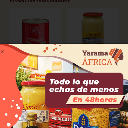
Productos relacionados
Tomate concentrado DE
Mostaza DIJONA
RICA
2,50
€
–
4,50
€
1,00
€
–
3,90
€