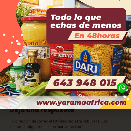
abril 17, 2025
Celebramos o 8M xunto a activistas, expertas e
representantes da comunidade migrante.
Leer más
Deja una respuesta
Tu dirección de correo electrónico no será publicada.
Los
campos obligatorios están marcados con
*