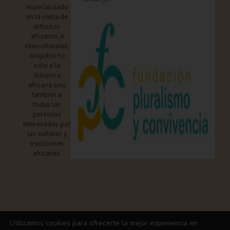
especializado
en la venta de
artículos
africanos e
interculturales,
dirigidos no
sólo a la
diáspora
africana sino
también a
todas las
personas
interesadas por
las culturas y
tradiciones
africanas.
Puedes pagar con:
Utilizamos cookies para ofrecerte la mejor experiencia en