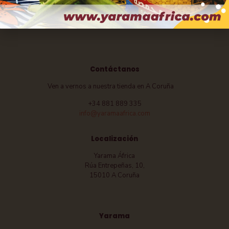
Contáctanos
Ven a vernos a nuestra tienda en A Coruña
+34 881 889 335
info@yaramaafrica.com
Localización
Yarama África
Rúa Entrepeñas, 10,
15010 A Coruña
Yarama