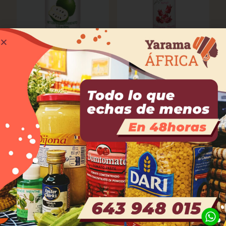
Zumo de guanabana
Sirope de bissap. ZENA.
1,50
€
6,00
€
Kinkeliba SAFNA 150GR
Hojas de moringa ZENA
4,00
€
100g.
1,50
€