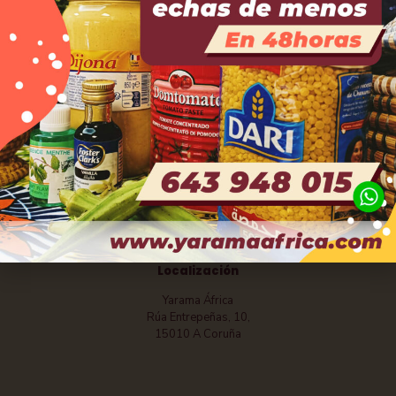
Contáctanos
Ven a vernos a nuestra tienda en A Coruña
+34 881 889 335
info@yaramaafrica.com
Localización
Yarama África
Rúa Entrepeñas, 10,
15010 A Coruña