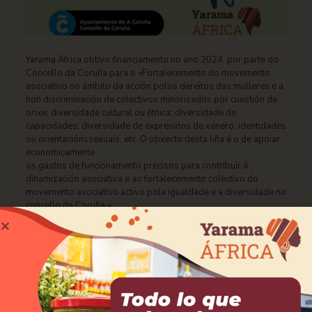
Yarama África obtivo financiamento no ano 2024, por parte do
Concello da Coruña para o «Fortalecemento do movemento
asociativo no ámbito da acción polos dereitos das mulleres e a
non discriminación de colectivos minorizados por cuestión de
orixe; diversidade cultural ou étnica; diversidade de
capacidades; diversidade de expresións de xénero, identidades
ou orientaciónssexuais, etc. O obxecto desta liña é o de apoiar
economicamente
os gastos de funcionamento precisos para contribuír á
dinamización asociativa e ao fortalecemento colectivo do
movemento asociativo activo pola igualdade e a diversidade no
concello da Coruña.»
Compartir
0
Yarama África