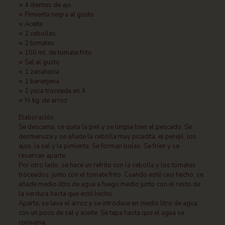
≈ 4 dientes de ajo
≈ Pimienta negra al gusto
≈ Aceite
≈ 2 cebollas
≈ 2 tomates
≈ 150 ml. de tomate frito
≈ Sal al gusto
≈ 1 zanahoria
≈ 1 berenjena
≈ 1 yuca troceada en 4
≈ ½ kg. de arroz
Elaboración
Se descama, se quita la piel y se limpia bien el pescado. Se
desmenuza y se añade la cebolla muy picadita, el perejil, los
ajos, la sal y la pimienta. Se forman bolas. Se fríen y se
reservan aparte.
Por otro lado, se hace un refrito con la cebolla y los tomates
troceados, junto con el tomate frito. Cuando esté casi hecho, se
añade medio litro de agua a fuego medio junto con el resto de
la verdura hasta que esté hecho.
Aparte, se lava el arroz y se introduce en medio litro de agua,
con un poco de sal y aceite. Se tapa hasta que el agua se
consuma.