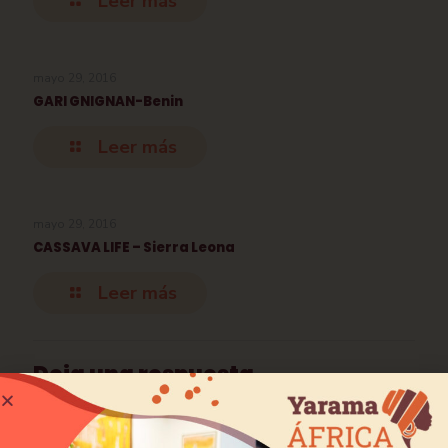
Leer más
mayo 29, 2016
GARI GNIGNAN-Benin
Leer más
mayo 29, 2016
CASSAVA LIFE – Sierra Leona
Leer más
Deja una respuesta
Tu dirección de correo electrónico no será publicada.
Los
campos obligatorios están marcados con
*