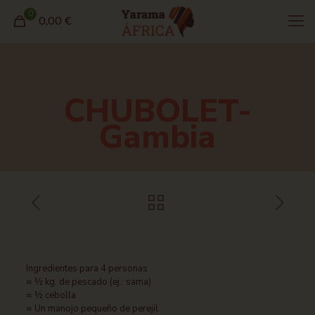
0
0,00 €
CHUBOLET-
Gambia
Ingredientes para 4 personas
≈ ½ kg. de pescado (ej.: sama)
≈ ½ cebolla
≈ Un manojo pequeño de perejil