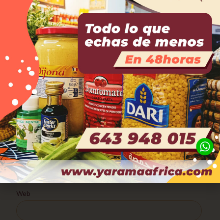
Comentario
*
Nombre
*
Correo electrónico
*
Web