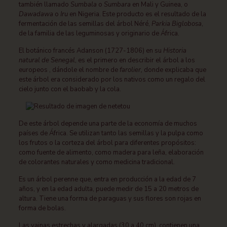
también llamado
Sumbala
o
Sumbara
en Mali y Guinea, o
Dawadawa
o
Iru
en Nigeria. Este producto es el resultado de la
fermentación de las semillas del árbol Néré,
Parkia Biglobosa
,
de la familia de las leguminosas y originario de África.
El botánico francés Adanson (1727-1806) en su
Historia
natural de Senegal
, es el primero en describir el árbol a los
europeos , dándole el nombre de
farolier,
donde
explicaba que
este árbol era considerado por los nativos como un regalo del
cielo junto con el baobab y la cola.
De este árbol depende una parte de la economía de muchos
países de África. Se utilizan tanto las semillas y la pulpa como
los frutos o la corteza del árbol para diferentes propósitos:
como fuente de alimento, como madera para leña, elaboración
de colorantes naturales y como medicina tradicional.
Es un árbol perenne que, entra en producción a la edad de 7
años, y en la edad adulta, puede medir de 15 a 20 metros de
altura. Tiene una forma de paraguas y sus flores son rojas en
forma de bolas.
Las vainas estrechas y alargadas (30 a 40 cm), contienen una