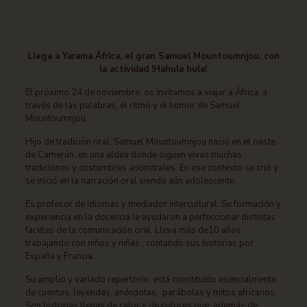
Llega a Yarama África, el gran Samuel Mountoumnjou, con
la actividad !Hahula hula!
El próximo 24 de noviembre, os invitamos a viajar a África, a
través de las palabras, el ritmo y el humor de Samuel
Mountoumnjou.
Hijo de tradición oral, Samuel Mountoumnjou nació en el oeste
de Camerún, en una aldea donde siguen vivas muchas
tradiciones y costumbres ancestrales. En ese contexto se crió y
se inició en la narración oral siendo aún adolescente.
Es profesor de idiomas y mediador intercultural. Su formación y
experiencia en la docencia le ayudaron a perfeccionar distintas
facetas de la comunicación oral. Lleva más de10 años
trabajando con niños y niñas , contando sus historias por
España y Francia.
Su amplio y variado repertorio está constituido esencialmente
de cuentos, leyendas, anécdotas, parábolas y mitos africanos.
Son historias llenas de calor y de colores que, además de