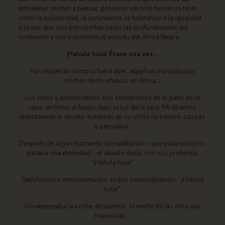
entretener, invitan a pensar, potenciar valores humanos tales
como la solidaridad, la convivencia, la tolerancia o la igualdad,
a la vez que nos transportan hasta las profundidades del
continente y nos transmiten el espíritu del África Negra.
¡Hahula hula! Érase una vez…
Aún recuerdo, como si fuera ayer, aquellas maravillosas
noches de mi infancia, en África…
Los niños y adolescentes, nos sentábamos en el patio de la
casa, en torno al fuego, bajo la luz de la luna. Mirábamos
atentamente al abuelo, tumbado en su sillón de bambú, callado
y pensativo.
Después de algún momento de meditación – que para nosotros
parecía una eternidad – el abuelo decía, con voz profunda:
“¡Hahula hula!”
Satisfechos y entusiasmados, todos contestábamos: “¡Hahula
hula!”
Así empezaba la noche de cuentos, la noche de las mil y una
maravillas…